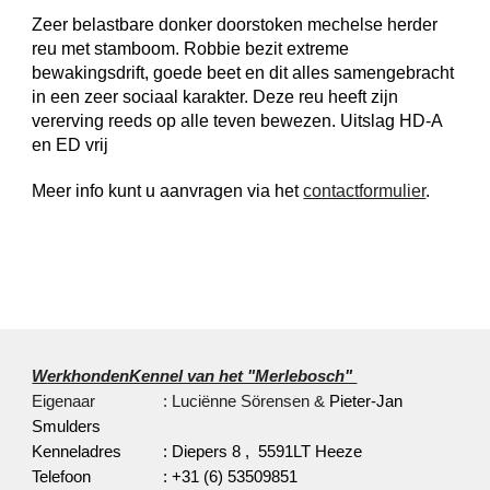
Zeer belastbare donker doorstoken mechelse herder 
reu met stamboom. Robbie bezit extreme 
bewakingsdrift, goede beet en dit alles samengebracht 
in een zeer sociaal karakter. Deze reu heeft zijn 
vererving reeds op alle teven bewezen. Uitslag HD-A 
en ED vrij
Meer info kunt u aanvragen via het 
contactformulier
.
W
erkhondenKennel van het "Merlebosch" 
Eigenaar
      : Luciënne Sörensen & 
Pieter-Jan 
Smulders
Kenneladres 
      : Diepers 8 ,  5591LT Heeze
Telefoon
      : 
+31 (6) 53509851 