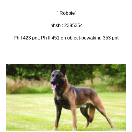
 " Robbie"
  nhsb : 2395354 
Ph I 423 pnt, Ph II 451 en object-bewaking 353 pnt